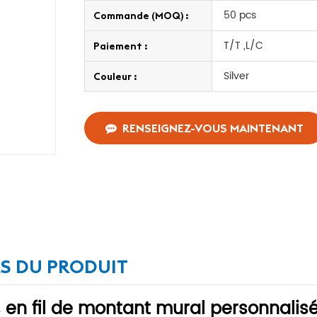
50 pcs
Commande (MOQ) :
T/T ,L/C
Paiement :
Silver
Couleur :
RENSEIGNEZ-VOUS MAINTENANT
LS DU PRODUIT
 en fil de montant mural personnalisés