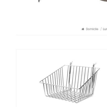
Domicile
/
Lu