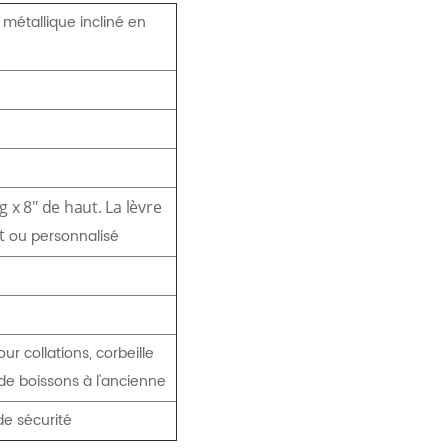
 métallique incliné en
g x 8" de haut. La lèvre
t
ou personnalisé
r collations, corbeille
de boissons à l'ancienne
de sécurité