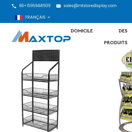
86+15959441939
sales@mtstoredisplay.com
FRANÇAIS
DOMICILE
DES
PRODUITS