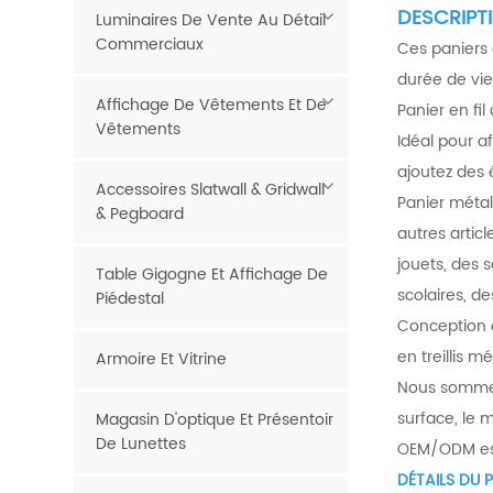
DESCRIPT
Luminaires De Vente Au Détail
Commerciaux
Ces paniers 
durée de vie
Affichage De Vêtements Et De
Panier en fi
Vêtements
Idéal pour af
ajoutez des é
Accessoires Slatwall & Gridwall
Panier métal
& Pegboard
autres artic
jouets, des 
Table Gigogne Et Affichage De
scolaires, de
Piédestal
Conception e
en treillis m
Armoire Et Vitrine
Nous sommes 
surface, le 
Magasin D'optique Et Présentoir
De Lunettes
OEM/ODM est
DÉTAILS DU 