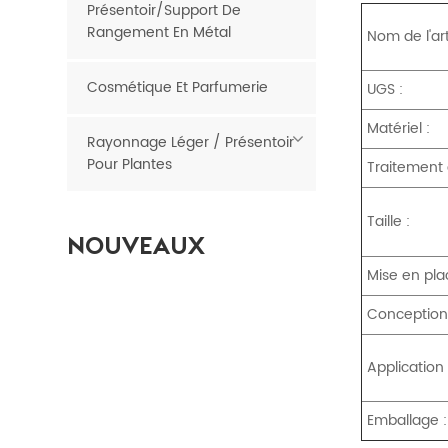
Présentoir/support De
Rangement En Métal
Nom de l'art
Cosmétique Et Parfumerie
UGS :
Matériel :
Rayonnage Léger / Présentoir
Pour Plantes
Traitement 
Taille :
NOUVEAUX
PRODUITS
Mise en pla
Conception 
Épicerie
économique
Application 
Poubelles de vente
LIRE LA SUITE
au détail en métal
Emballage :