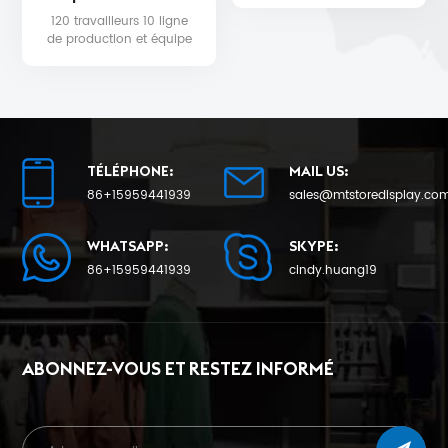
production en série sera
120 travailleurs 10 ligne
de 25 au plus tôt.
de production et équipe
de contrôle qualité pour
la qualité du produit et la
date de livraison.
TÉLÉPHONE:
MAIL US:
86+15959441939
sales@mtstoredisplay.co
WHATSAPP:
SKYPE:
86+15959441939
cindy.huang19
ABONNEZ-VOUS ET RESTEZ INFORMÉ