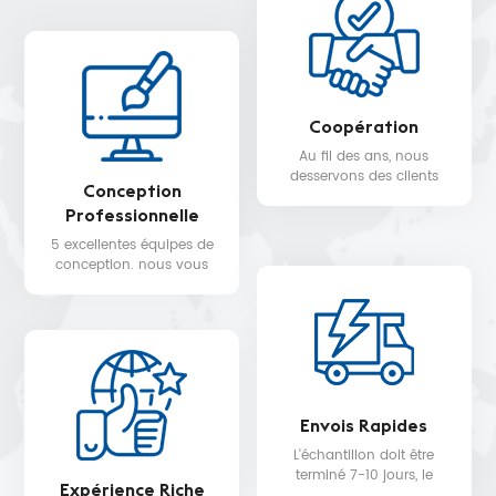
Coopération
Au fil des ans, nous
desservons des clients
Conception
dans plus de 30 pays,
Professionnelle
tels que Nike, H&M,
STARBUCKS, DIOR,
5 excellentes équipes de
WALMART, MYER, etc.
conception. nous vous
fournissons un service de
conception 3D gratuit.
Envois Rapides
L'échantillon doit être
terminé 7-10 jours, le
Expérience Riche
délai de livraison de la