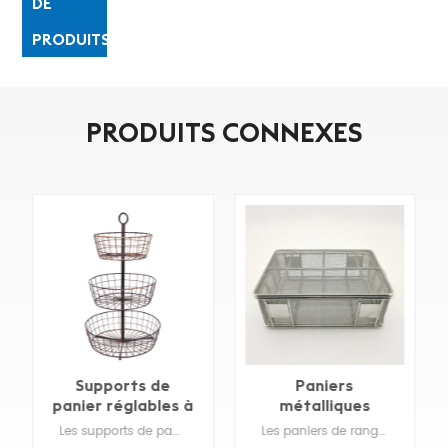
DE
PRODUITS
PRODUITS CONNEXES
Paniers
Poubelles
métalliques
roulantes en
empilés
métal chromé
Les paniers de rangement sont en métal solide avec une surface de vernis noir, robuste et antirouille pour une longue durée de vie.
Les poubelles en métal populaires le design est parfait pour les programmes de vente ou de promotion dans les supermarchés ou les épiceries. Fabriqué en fil et tube durables.
d'approvisionnement
massif pour vente