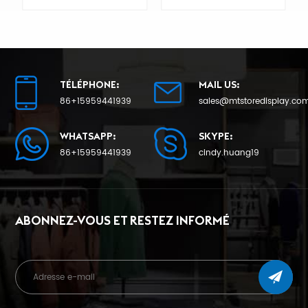
d'usine
au détail
TÉLÉPHONE:
MAIL US:
86+15959441939
sales@mtstoredisplay.co
APPRENDRE
APPRENDRE
ENCORE PLUS
ENCORE PLUS
WHATSAPP:
SKYPE:
86+15959441939
cindy.huang19
ABONNEZ-VOUS ET RESTEZ INFORMÉ