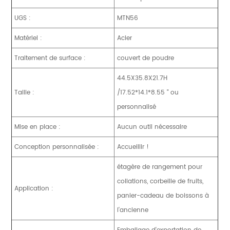
UGS :
MTN56
Matériel :
Acier
Traitement de surface :
couvert de poudre
44.5X35.8X21.7H
Taille :
/17.52*14.1*8.55 " ou
personnalisé
Mise en place :
Aucun outil nécessaire
Conception personnalisée :
Accueillir !
étagère de rangement pour
collations, corbeille de fruits,
Application :
panier-cadeau de boissons à
l'ancienne
Emballage d'exportation de