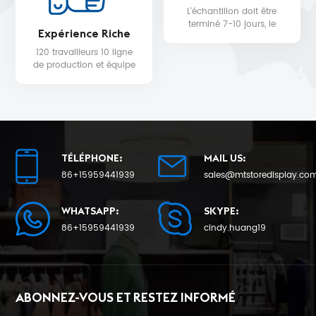
L'échantillon doit être
terminé 7-10 jours, le
Expérience Riche
délai de livraison de la
production en série sera
120 travailleurs 10 ligne
de 25 au plus tôt.
de production et équipe
de contrôle qualité pour
la qualité du produit et la
date de livraison.
TÉLÉPHONE:
MAIL US:
86+15959441939
sales@mtstoredisplay.co
WHATSAPP:
SKYPE:
86+15959441939
cindy.huang19
ABONNEZ-VOUS ET RESTEZ INFORMÉ