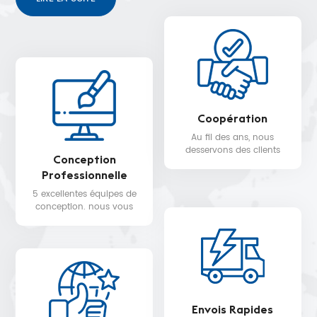
Coopération
Au fil des ans, nous
desservons des clients
Conception
dans plus de 30 pays,
Professionnelle
tels que Nike, H&M,
STARBUCKS, DIOR,
5 excellentes équipes de
WALMART, MYER, etc.
conception. nous vous
fournissons un service de
conception 3D gratuit.
Envois Rapides