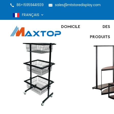
86+15959441939
sales@mtstoredisplay.com
FRANÇAIS
DOMICILE
DES
PRODUITS