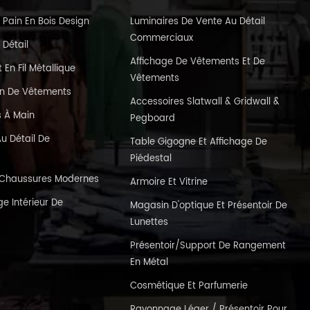
 Pain En Bois Design
Luminaires De Vente Au Détail
Commerciaux
 Détail
Affichage De Vêtements Et De
En Fil Métallique
Vêtements
in De Vêtements
Accessoires Slatwall & Gridwall &
s À Main
Pegboard
u Détail De
Table Gigogne Et Affichage De
Piédestal
e Chaussures Modernes
Armoire Et Vitrine
e Intérieur De
Magasin D'optique Et Présentoir De
Lunettes
Présentoir/support De Rangement
En Métal
Cosmétique Et Parfumerie
Rayonnage Léger / Présentoir Pour