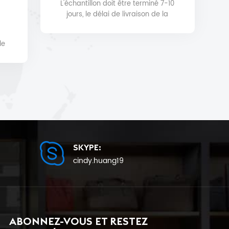
L'échantillon doit être terminé 7-10
jours, le délai de livraison de la
production en série sera de 25 au
plus tôt.
le
t et
SKYPE:
cindy.huang19
ABONNEZ-VOUS ET RESTEZ