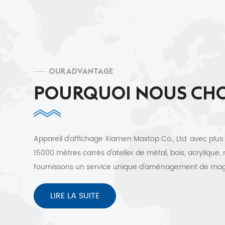
OUR ADVANTAGE
POURQUOI NOUS CHO
Appareil d'affichage Xiamen Maxtop Co., Ltd. avec plus
15000 mètres carrés d'atelier de métal, bois, acrylique,
fournissons un service unique d'aménagement de ma
à des clients de plus de 30 pays. Conception 3D gratuit
expédition rapide et service après-vente sans soucis.
LIRE LA SUITE