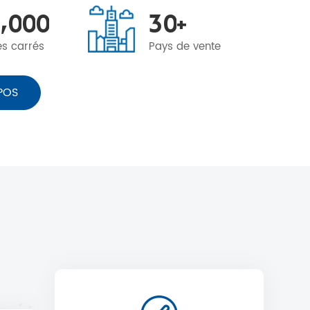
,
0
0
0
3
0
+
es carrés
Pays de vente
POS