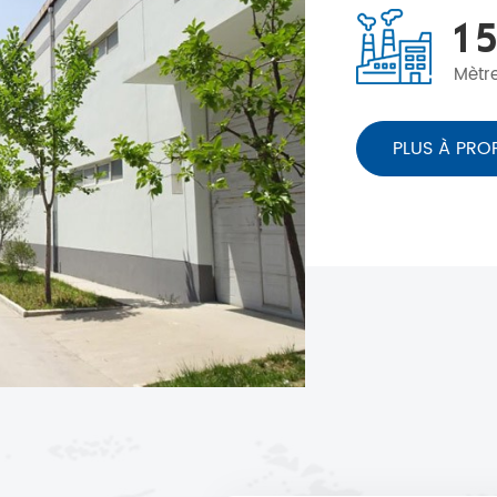
1
5
Mètr
PLUS À PRO