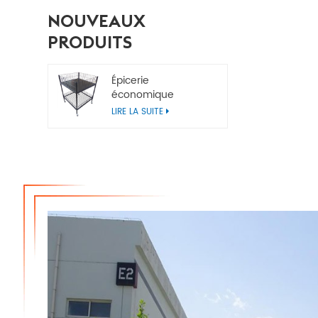
NOUVEAUX
PRODUITS
Épicerie
économique
Poubelles de vente
LIRE LA SUITE
au détail en métal