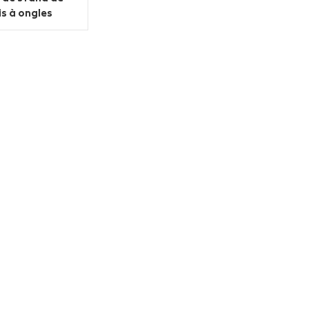
is à ongles
ique de mode