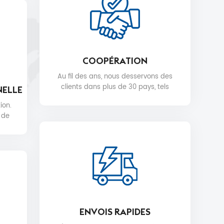
COOPÉRATION
Au fil des ans, nous desservons des
clients dans plus de 30 pays, tels
NELLE
que Nike, H&M, STARBUCKS, DIOR,
ion.
WALMART, MYER, etc.
 de
ENVOIS RAPIDES