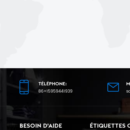
TÉLÉPHONE:
M
86+15959441939
s
BESOIN D'AIDE
ÉTIQUETTES 