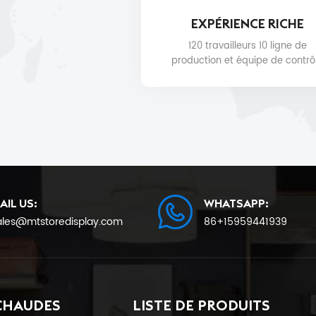
EXPÉRIENCE RICHE
120 travailleurs 10 ligne de
production et équipe de contrô
qualité pour la qualité du produi
la date de livraison.
AIL US:
WHATSAPP:
ales@mtstoredisplay.com
86+15959441939
CHAUDES
LISTE DE PRODUITS