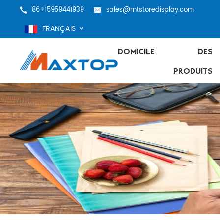
86+15959441939
sales@mtstoredisplay.com
FRANÇAIS
DOMICILE
DES
PRODUITS