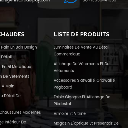
ales@mtstoredisplay.com
86+15959441939
CHAUDES
LISTE DE PRODUITS
 Pain En Bois Design
Luminaires De Vente Au Détail
Commerciaux
 Détail
Affichage De Vêtements Et De
En Fil Métallique
Vêtements
in De Vêtements
Accessoires Slatwall & Gridwall &
s À Main
Pegboard
u Détail De
Table Gigogne Et Affichage De
Piédestal
e Chaussures Modernes
Armoire Et Vitrine
e Intérieur De
Magasin D'optique Et Présentoir De