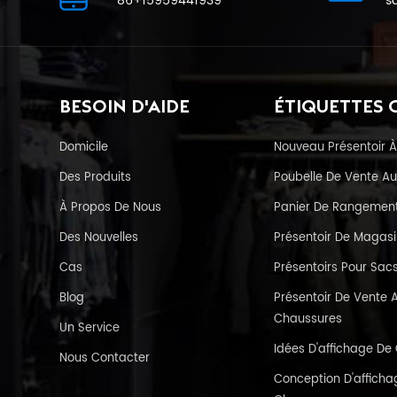
86+15959441939
s
BESOIN D'AIDE
ÉTIQUETTES 
Domicile
Nouveau Présentoir À
Des Produits
Poubelle De Vente Au
À Propos De Nous
Panier De Rangement 
Des Nouvelles
Présentoir De Magas
Cas
Présentoirs Pour Sac
Blog
Présentoir De Vente A
Chaussures
Un Service
Idées D'affichage D
Nous Contacter
Conception D'affichag