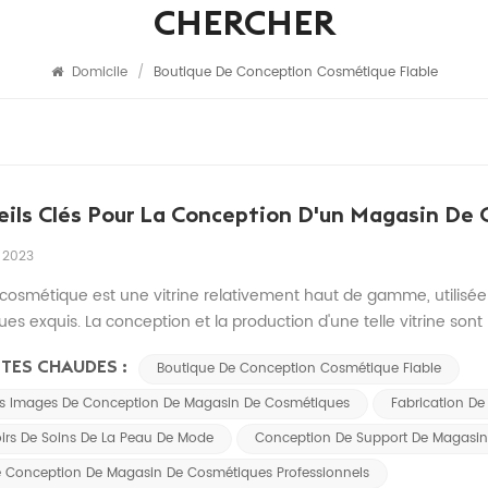
CHERCHER
Domicile
/
Boutique De Conception Cosmétique Fiable
eils Clés Pour La Conception D'un Magasin De
 2023
e cosmétique est une vitrine relativement haut de gamme, utilisée
es exquis. La conception et la production d'une telle vitrine sont
n d'armoires à cosmétiques, de nombreux facteurs doiv...
TES CHAUDES :
Boutique De Conception Cosmétique Fiable
es Images De Conception De Magasin De Cosmétiques
Fabrication D
oirs De Soins De La Peau De Mode
Conception De Support De Magasin
e Conception De Magasin De Cosmétiques Professionnels