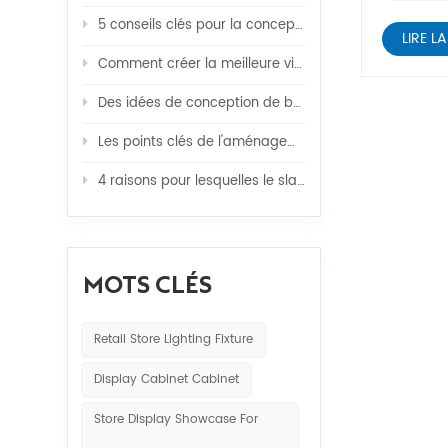
5 conseils clés pour la conception d'un magasin de cosmétiques
LIRE LA
Comment créer la meilleure vitrine de bijoux pour la vente au détail
Des idées de conception de boutique étonnantes pour obtenir plus de ventes
Les points clés de l'aménagement intérieur d'un magasin d'optique
4 raisons pour lesquelles le slatwall est largement utilisé dans les affaires ?
MOTS CLÉS
Retail Store Lighting Fixture
Display Cabinet Cabinet
Store Display Showcase For