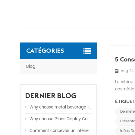
CATÉGORIES
5 Cons
Blog
Aug 24,
Le vitrin
cosmétiqu
DERNIER BLOG
conceptio
ÉTIQUET
Why choose metal beverage rack?
Dernièr
Why choose Glass Display Cabinets for your stores ?
Présent
Comment concevoir un intérieur de magasin de détail pour augmenter les ventes ?
Idées D