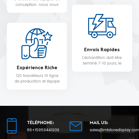
WALMART, MYER, etc.
conception. nous vous
fournissons un service de
conception 3D gratuit.
Envois Rapides
L'échantillon doit être
terminé 7-10 jours, le
Expérience Riche
délai de livraison de la
production en série sera
120 travailleurs 10 ligne
de 25 au plus tôt.
de production et équipe
de contrôle qualité pour
la qualité du produit et la
date de livraison.
TÉLÉPHONE:
MAIL US:
86+15959441939
sales@mtstoredisplay.co