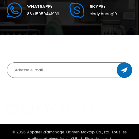
WHATSAPP:
SKYPE:
86+15959441939
cindy.huang19
ABONNEZ-VOUS ET RESTEZ INFORMÉ
CHAT WITH US
© 2026 Appareil d'affichage Xiamen Maxtop Co., Ltd. Tous les