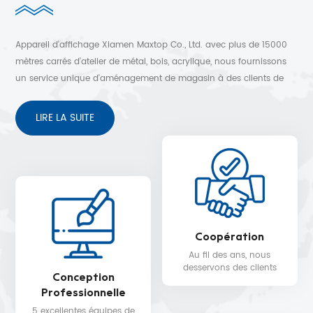
Appareil d'affichage Xiamen Maxtop Co., Ltd. avec plus de 15000
mètres carrés d'atelier de métal, bois, acrylique, nous fournissons
un service unique d'aménagement de magasin à des clients de
plus de 30 pays. Conception 3D gratuite, expédition rapide et
service après-vente sans soucis.
LIRE LA SUITE
Coopération
Au fil des ans, nous
desservons des clients
Conception
dans plus de 30 pays,
Professionnelle
tels que Nike, H&M,
STARBUCKS, DIOR,
5 excellentes équipes de