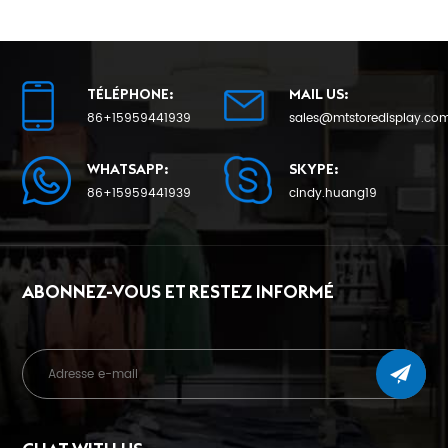
TÉLÉPHONE:
MAIL US:
86+15959441939
sales@mtstoredisplay.co
WHATSAPP:
SKYPE:
86+15959441939
cindy.huang19
ABONNEZ-VOUS ET RESTEZ INFORMÉ