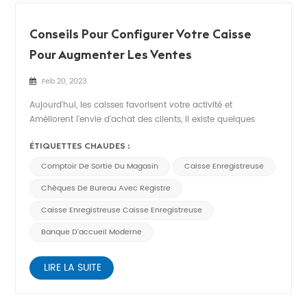
Conseils Pour Configurer Votre Caisse
Pour Augmenter Les Ventes
Feb 20, 2023
Aujourd'hui, les caisses favorisent votre activité et
Améliorent l'envie d'achat des clients, il existe quelques
astuces pour faire de la caisse un outil de vente.transformer
ÉTIQUETTES CHAUDES :
le processus de caissier en une expérience pour augmenter
les revenus.1. Selon l'ergonomie, lorsqu'un adulte se tient
Comptoir De Sortie Du Magasin
Caisse Enregistreuse
droit,...
Chèques De Bureau Avec Registre
Caisse Enregistreuse Caisse Enregistreuse
Banque D'accueil Moderne
LIRE LA SUITE