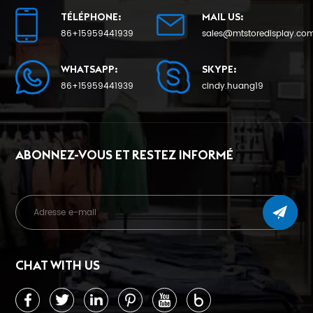
TÉLÉPHONE:
MAIL US:
86+15959441939
sales@mtstoredisplay.co
WHATSAPP:
SKYPE:
86+15959441939
cindy.huang19
ABONNEZ-VOUS ET RESTEZ INFORMÉ
CHAT WITH US