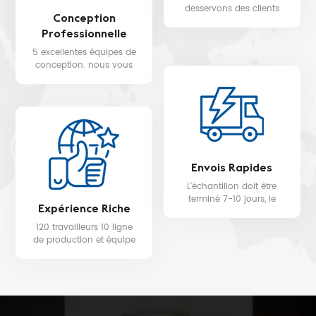
desservons des clients
Conception
dans plus de 30 pays,
Professionnelle
tels que Nike, H&M,
STARBUCKS, DIOR,
5 excellentes équipes de
WALMART, MYER, etc.
conception. nous vous
fournissons un service de
conception 3D gratuit.
Envois Rapides
L'échantillon doit être
terminé 7-10 jours, le
Expérience Riche
délai de livraison de la
production en série sera
120 travailleurs 10 ligne
de 25 au plus tôt.
de production et équipe
de contrôle qualité pour
la qualité du produit et la
date de livraison.