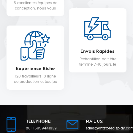
STARBUCKS, DIOR,
5 excellentes équipes de
WALMART, MYER, etc.
conception. nous vous
fournissons un service de
conception 3D gratuit.
Envois Rapides
L'échantillon doit être
terminé 7-10 jours, le
Expérience Riche
délai de livraison de la
production en série sera
120 travailleurs 10 ligne
de 25 au plus tôt.
de production et équipe
de contrôle qualité pour
la qualité du produit et la
date de livraison.
TÉLÉPHONE:
MAIL US:
86+15959441939
sales@mtstoredisplay.co