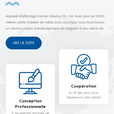
Appareil d'affichage Xiamen Maxtop Co., Ltd. avec plus de 15000
mètres carrés d'atelier de métal, bois, acrylique, nous fournissons
un service unique d'aménagement de magasin à des clients de
plus de 30 pays. Conception 3D gratuite, expédition rapide et
service après-vente sans soucis.
LIRE LA SUITE
Coopération
Au fil des ans, nous
desservons des clients
Conception
dans plus de 30 pays,
Professionnelle
tels que Nike, H&M,
STARBUCKS, DIOR,
5 excellentes équipes de