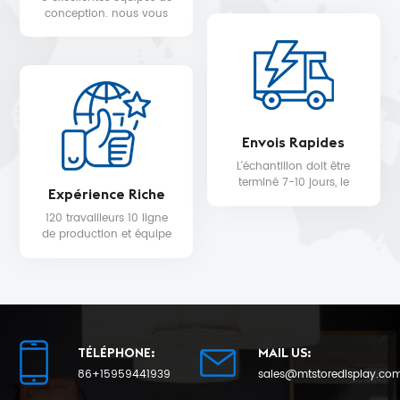
WALMART, MYER, etc.
conception. nous vous
fournissons un service de
conception 3D gratuit.
Envois Rapides
L'échantillon doit être
terminé 7-10 jours, le
Expérience Riche
délai de livraison de la
production en série sera
120 travailleurs 10 ligne
de 25 au plus tôt.
de production et équipe
de contrôle qualité pour
la qualité du produit et la
date de livraison.
TÉLÉPHONE:
MAIL US:
86+15959441939
sales@mtstoredisplay.co