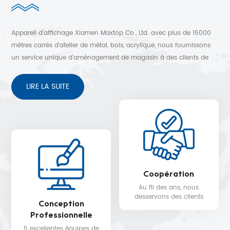
Appareil d'affichage Xiamen Maxtop Co., Ltd. avec plus de 15000
mètres carrés d'atelier de métal, bois, acrylique, nous fournissons
un service unique d'aménagement de magasin à des clients de
plus de 30 pays. Conception 3D gratuite, expédition rapide et
service après-vente sans soucis.
LIRE LA SUITE
Coopération
Au fil des ans, nous
desservons des clients
Conception
dans plus de 30 pays,
Professionnelle
tels que Nike, H&M,
STARBUCKS, DIOR,
5 excellentes équipes de