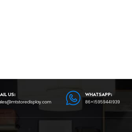
AIL US:
WHATSAPP:
ales@mtstoredisplay.com
86+15959441939