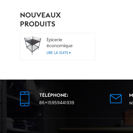
NOUVEAUX
PRODUITS
Épicerie
économique
Poubelles de vente
LIRE LA SUITE
au détail en métal
TÉLÉPHONE:
M
86+15959441939
s