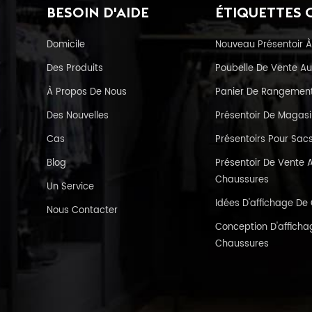
BESOIN D'AIDE
ÉTIQUETTES 
Domicile
Nouveau Présentoir À
Des Produits
Poubelle De Vente Au
À Propos De Nous
Panier De Rangement 
Des Nouvelles
Présentoir De Magas
Cas
Présentoirs Pour Sac
Blog
Présentoir De Vente A
Chaussures
Un Service
Idées D'affichage D
Nous Contacter
Conception D'affichag
Chaussures