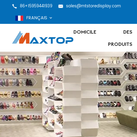
86+15959441939
sales@mtstoredisplay.com
FRANÇAIS
DOMICILE
DES
PRODUITS