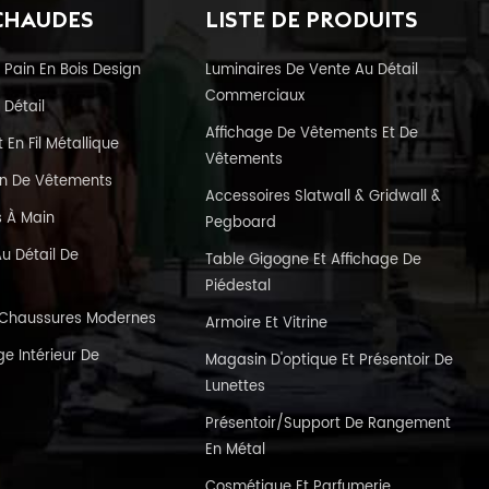
CHAUDES
LISTE DE PRODUITS
 Pain En Bois Design
Luminaires De Vente Au Détail
Commerciaux
 Détail
Affichage De Vêtements Et De
En Fil Métallique
Vêtements
in De Vêtements
Accessoires Slatwall & Gridwall &
s À Main
Pegboard
u Détail De
Table Gigogne Et Affichage De
Piédestal
e Chaussures Modernes
Armoire Et Vitrine
e Intérieur De
Magasin D'optique Et Présentoir De
Lunettes
Présentoir/support De Rangement
En Métal
Cosmétique Et Parfumerie