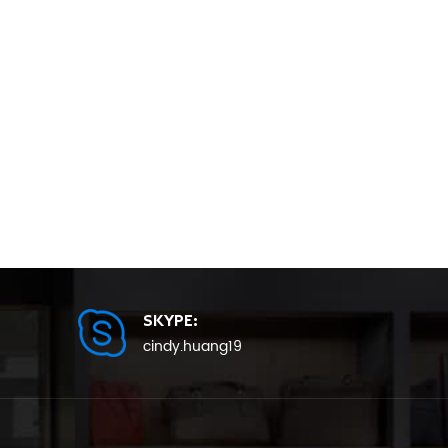
SKYPE:
cindy.huang19