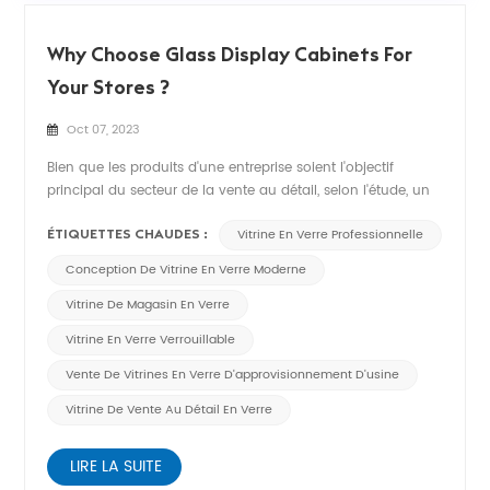
Why Choose Glass Display Cabinets For
Your Stores ?
Oct 07, 2023
Bien que les produits d'une entreprise soient l'objectif
principal du secteur de la vente au détail, selon l'étude, un
bon environnement de magasin peut également améliorer
une expérience positive pour le désir d'achat du client.
ÉTIQUETTES CHAUDES :
Vitrine En Verre Professionnelle
L'aménagement d'un magasin de détail joue un rôle majeur
Conception De Vitrine En Verre Moderne
dans l'amélio...
Vitrine De Magasin En Verre
Vitrine En Verre Verrouillable
Vente De Vitrines En Verre D'approvisionnement D'usine
Vitrine De Vente Au Détail En Verre
LIRE LA SUITE