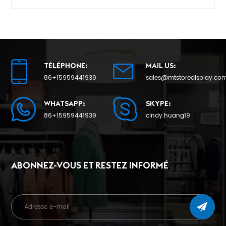
TÉLÉPHONE:
MAIL US:
86+15959441939
sales@mtstoredisplay.co
WHATSAPP:
SKYPE:
86+15959441939
cindy.huang19
ABONNEZ-VOUS ET RESTEZ INFORMÉ