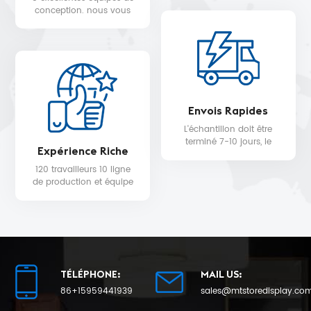
WALMART, MYER, etc.
conception. nous vous
fournissons un service de
conception 3D gratuit.
Envois Rapides
L'échantillon doit être
terminé 7-10 jours, le
Expérience Riche
délai de livraison de la
production en série sera
120 travailleurs 10 ligne
de 25 au plus tôt.
de production et équipe
de contrôle qualité pour
la qualité du produit et la
date de livraison.
TÉLÉPHONE:
MAIL US:
86+15959441939
sales@mtstoredisplay.co