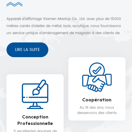
Appareil d'affichage Xiamen Maxtop Co., Ltd. avec plus de 15000
mètres carrés d'atelier de métal, bois, acrylique, nous fournissons
un service unique d'aménagement de magasin à des clients de
plus de 30 pays. Conception 3D gratuite, expédition rapide et
service après-vente sans soucis.
LIRE LA SUITE
Coopération
Au fil des ans, nous
desservons des clients
Conception
dans plus de 30 pays,
Professionnelle
tels que Nike, H&M,
STARBUCKS, DIOR,
5 excellentes équipes de