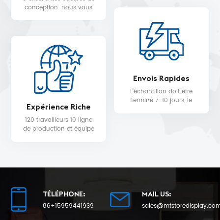
WALMART, MYER, etc.
conception. nous vous
fournissons un service de
conception 3D gratuit.
Envois Rapides
L'échantillon doit être
terminé 7-10 jours, le
Expérience Riche
délai de livraison de la
production en série sera
120 travailleurs 10 ligne
de 25 au plus tôt.
de production et équipe
de contrôle qualité pour
la qualité du produit et la
date de livraison.
TÉLÉPHONE:
MAIL US:
86+15959441939
sales@mtstoredisplay.co