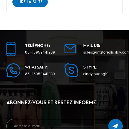
LIRE LA SUITE
TÉLÉPHONE:
MAIL US:
86+15959441939
sales@mtstoredisplay.co
WHATSAPP:
SKYPE:
86+15959441939
cindy.huang19
ABONNEZ-VOUS ET RESTEZ INFORMÉ