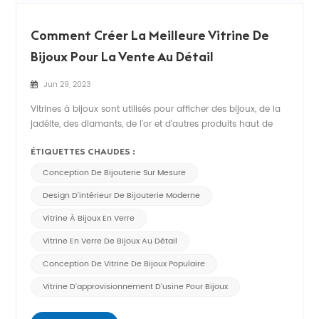
Comment Créer La Meilleure Vitrine De
Bijoux Pour La Vente Au Détail
Jun 29, 2023
Vitrines à bijoux sont utilisés pour afficher des bijoux, de la
jadéite, des diamants, de l'or et d'autres produits haut de
gamme. Ils ont des exigences très élevées ou la qualité et
ÉTIQUETTES CHAUDES :
les détails. De nombreux facteurs doivent être pris en
compte dans la conception des bijouteriesCela nécessite
Conception De Bijouterie Sur Mesure
une p...
Design D'intérieur De Bijouterie Moderne
Vitrine À Bijoux En Verre
Vitrine En Verre De Bijoux Au Détail
Conception De Vitrine De Bijoux Populaire
Vitrine D'approvisionnement D'usine Pour Bijoux