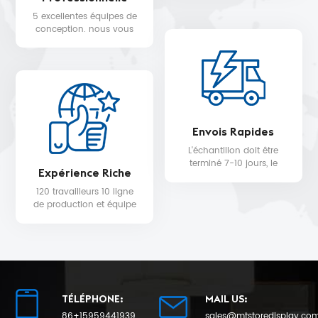
STARBUCKS, DIOR,
5 excellentes équipes de
WALMART, MYER, etc.
conception. nous vous
fournissons un service de
conception 3D gratuit.
Envois Rapides
L'échantillon doit être
terminé 7-10 jours, le
Expérience Riche
délai de livraison de la
production en série sera
120 travailleurs 10 ligne
de 25 au plus tôt.
de production et équipe
de contrôle qualité pour
la qualité du produit et la
date de livraison.
TÉLÉPHONE:
MAIL US:
86+15959441939
sales@mtstoredisplay.co