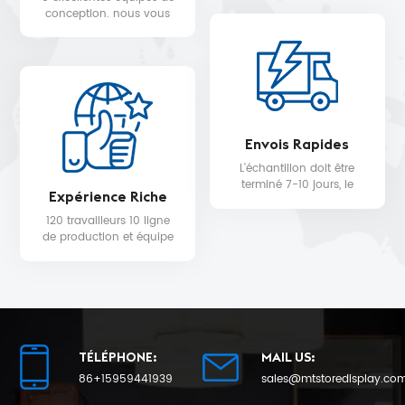
WALMART, MYER, etc.
conception. nous vous
fournissons un service de
conception 3D gratuit.
Envois Rapides
L'échantillon doit être
terminé 7-10 jours, le
Expérience Riche
délai de livraison de la
production en série sera
120 travailleurs 10 ligne
de 25 au plus tôt.
de production et équipe
de contrôle qualité pour
la qualité du produit et la
date de livraison.
TÉLÉPHONE:
MAIL US:
86+15959441939
sales@mtstoredisplay.co