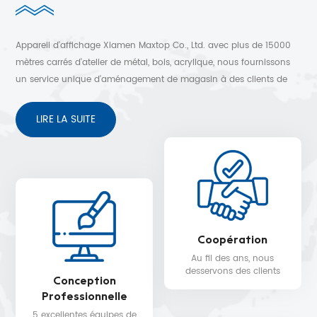
Appareil d'affichage Xiamen Maxtop Co., Ltd. avec plus de 15000
mètres carrés d'atelier de métal, bois, acrylique, nous fournissons
un service unique d'aménagement de magasin à des clients de
plus de 30 pays. Conception 3D gratuite, expédition rapide et
service après-vente sans soucis.
LIRE LA SUITE
Coopération
Au fil des ans, nous
desservons des clients
Conception
dans plus de 30 pays,
Professionnelle
tels que Nike, H&M,
STARBUCKS, DIOR,
5 excellentes équipes de