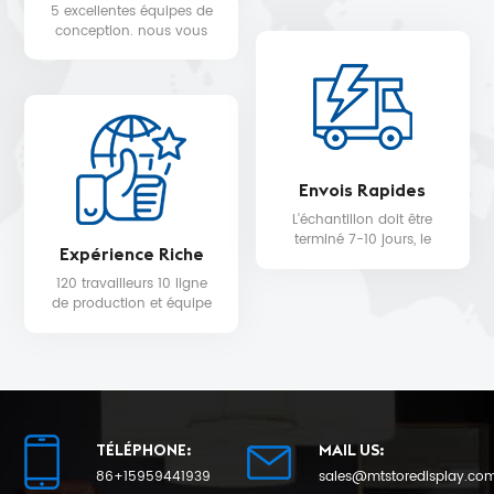
STARBUCKS, DIOR,
5 excellentes équipes de
WALMART, MYER, etc.
conception. nous vous
fournissons un service de
conception 3D gratuit.
Envois Rapides
L'échantillon doit être
terminé 7-10 jours, le
Expérience Riche
délai de livraison de la
production en série sera
120 travailleurs 10 ligne
de 25 au plus tôt.
de production et équipe
de contrôle qualité pour
la qualité du produit et la
date de livraison.
TÉLÉPHONE:
MAIL US:
86+15959441939
sales@mtstoredisplay.co