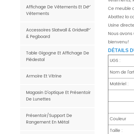
vêtements, l
Affichage De Vêtements Et De
Ce meuble de
Vêtements
Abattez la c
Usine direc
Accessoires Slatwall & Gridwall
Nous avons u
& Pegboard
bienvenu!
DÉTAILS D
Table Gigogne Et Affichage De
Piédestal
UGS :
Nom de l'art
Armoire Et Vitrine
Matériel :
Magasin D'optique Et Présentoir
De Lunettes
Présentoir/support De
Couleur
Rangement En Métal
Taille :