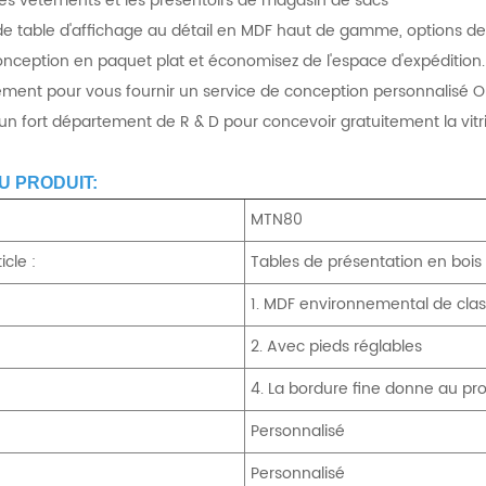
es vêtements et les présentoirs de magasin de sacs
 table d'affichage au détail en MDF haut de gamme, options de tab
onception en paquet plat et économisez de l'espace d'expédition.
tement pour vous fournir un service de conception personnalisé
n fort département de R & D pour concevoir gratuitement la vit
U PRODUIT:
MTN80
icle :
Tables de présentation en bois
1. MDF environnemental de class
2. Avec pieds réglables
4. La bordure fine donne au p
Personnalisé
Personnalisé