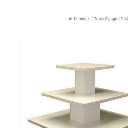
Domicile
/
Table Gigogne Et Af