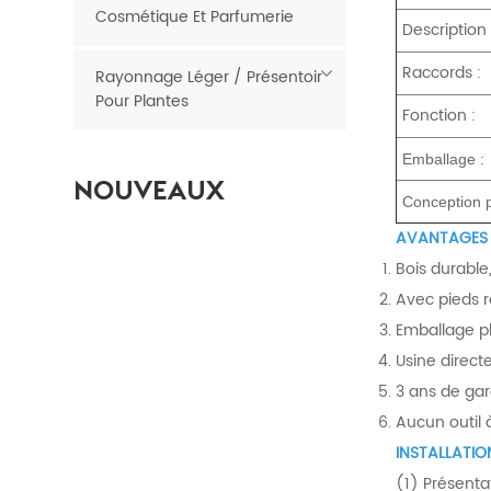
Cosmétique Et Parfumerie
Description 
Raccords :
Rayonnage Léger / Présentoir
Pour Plantes
Fonction :
Emballage :
NOUVEAUX
Conception p
PRODUITS
AVANTAGES 
Bois durable
Épicerie
Avec pieds r
économique
Poubelles de vente
Emballage pl
LIRE LA SUITE
au détail en métal
Usine direct
3 ans de gar
Aucun outil à
INSTALLATIO
(1) Présentat