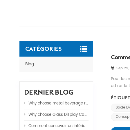
CATÉGORIES
Commen
Blog
Sep 29,
Pour les 
attirer le
DERNIER BLOG
magasinL'
ÉTIQUET
Why choose metal beverage rack?
Socle D
Why choose Glass Display Cabinets for your stores ?
Concept
Comment concevoir un intérieur de magasin de détail pour augmenter les ventes ?