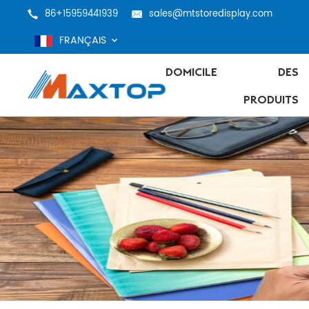
86+15959441939
sales@mtstoredisplay.com
FRANÇAIS
DOMICILE
DES
PRODUITS