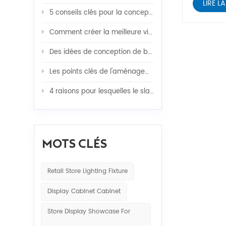
LIRE LA
5 conseils clés pour la conception d'un magasin de cosmétiques
Comment créer la meilleure vitrine de bijoux pour la vente au détail
Des idées de conception de boutique étonnantes pour obtenir plus de ventes
Les points clés de l'aménagement intérieur d'un magasin d'optique
4 raisons pour lesquelles le slatwall est largement utilisé dans les affaires ?
MOTS CLÉS
Retail Store Lighting Fixture
Display Cabinet Cabinet
Store Display Showcase For