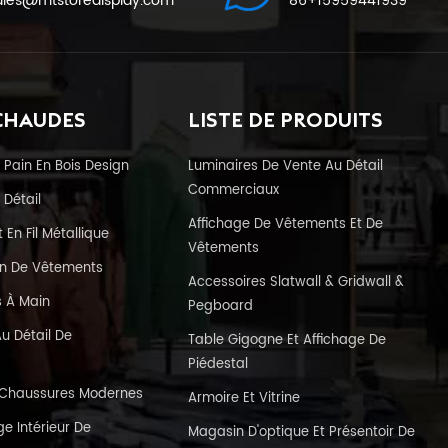
ales@mtstoredisplay.com
86+15959441939
CHAUDES
LISTE DE PRODUITS
 Pain En Bois Design
Luminaires De Vente Au Détail
Commerciaux
 Détail
Affichage De Vêtements Et De
En Fil Métallique
Vêtements
in De Vêtements
Accessoires Slatwall & Gridwall &
s À Main
Pegboard
u Détail De
Table Gigogne Et Affichage De
Piédestal
e Chaussures Modernes
Armoire Et Vitrine
e Intérieur De
Magasin D'optique Et Présentoir De