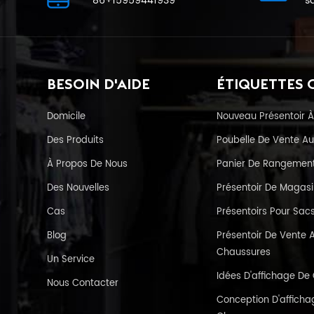
86+15959441939
s
BESOIN D'AIDE
ÉTIQUETTES 
Domicile
Nouveau Présentoir À
Des Produits
Poubelle De Vente Au
À Propos De Nous
Panier De Rangement 
Des Nouvelles
Présentoir De Magas
Cas
Présentoirs Pour Sac
Blog
Présentoir De Vente A
Chaussures
Un Service
Idées D'affichage D
Nous Contacter
Conception D'affichag