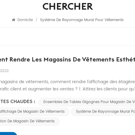
CHERCHER
Domicile
/
Système De Rayonnage Mural Pour Vêtements
t Rendre Les Magasins De Vêtements Esthét
 2022
magasins de vêtements, comment rendre l'affichage des étagère
 trafic client et augmenter les ventes ? 1. Attirez les clients pour qu
affichage des magasins de vêtements joue un rôle i...
TES CHAUDES :
Ensembles De Tables Gigognes Pour Magasin De 
'affichage De Magasin De Vêtements
Système De Rayonnage Mural P
ion De Magasin De Vêtements