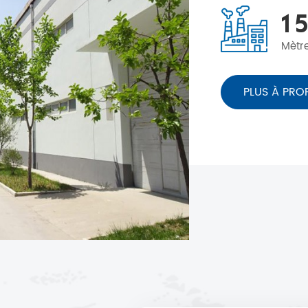
1
5
Mètr
PLUS À PRO