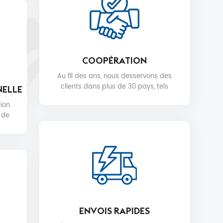
COOPÉRATION
Au fil des ans, nous desservons des
clients dans plus de 30 pays, tels
NELLE
que Nike, H&M, STARBUCKS, DIOR,
ion.
WALMART, MYER, etc.
 de
ENVOIS RAPIDES