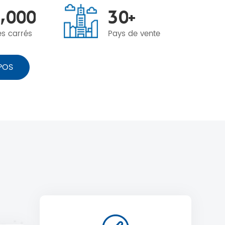
,
0
0
0
3
0
+
es carrés
Pays de vente
POS