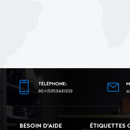
TÉLÉPHONE:
M
86+15959441939
s
BESOIN D'AIDE
ÉTIQUETTES 