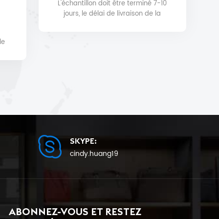
L'échantillon doit être terminé 7-10
jours, le délai de livraison de la
production en série sera de 25 au
plus tôt.
le
t et
SKYPE:
cindy.huang19
ABONNEZ-VOUS ET RESTEZ