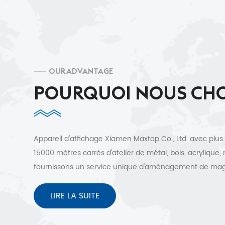
OUR ADVANTAGE
POURQUOI NOUS CHO
Appareil d'affichage Xiamen Maxtop Co., Ltd. avec plus
15000 mètres carrés d'atelier de métal, bois, acrylique,
fournissons un service unique d'aménagement de ma
à des clients de plus de 30 pays. Conception 3D gratuit
expédition rapide et service après-vente sans soucis.
LIRE LA SUITE