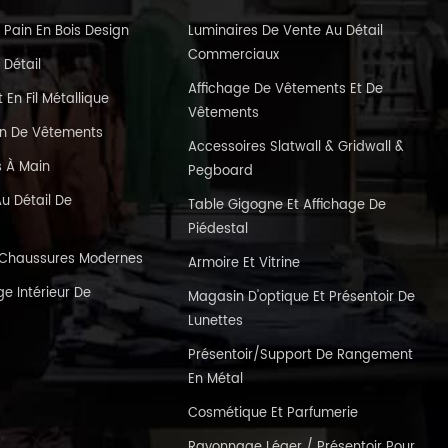
 Pain En Bois Design
Luminaires De Vente Au Détail
Commerciaux
 Détail
Affichage De Vêtements Et De
En Fil Métallique
Vêtements
in De Vêtements
Accessoires Slatwall & Gridwall &
s À Main
Pegboard
u Détail De
Table Gigogne Et Affichage De
Piédestal
e Chaussures Modernes
Armoire Et Vitrine
e Intérieur De
Magasin D'optique Et Présentoir De
Lunettes
Présentoir/support De Rangement
En Métal
Cosmétique Et Parfumerie
Rayonnage Léger / Présentoir Pour