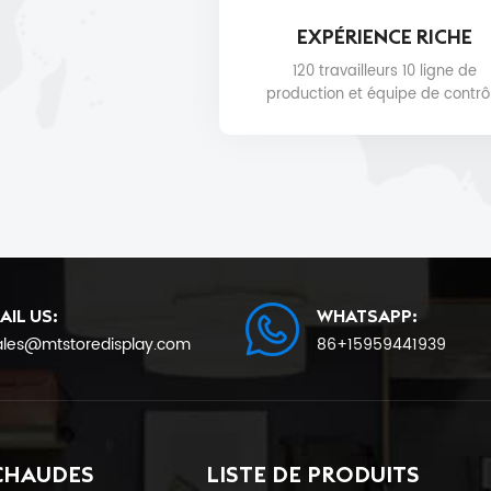
EXPÉRIENCE RICHE
120 travailleurs 10 ligne de
production et équipe de contrô
qualité pour la qualité du produi
la date de livraison.
AIL US:
WHATSAPP:
ales@mtstoredisplay.com
86+15959441939
CHAUDES
LISTE DE PRODUITS