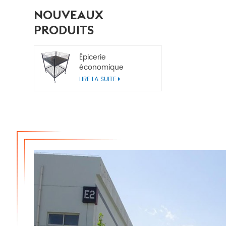
NOUVEAUX
PRODUITS
Épicerie
économique
Poubelles de vente
LIRE LA SUITE
au détail en métal