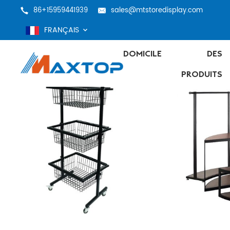
86+15959441939
sales@mtstoredisplay.com
FRANÇAIS
DOMICILE
DES
PRODUITS