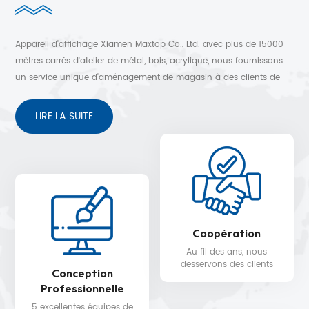
Appareil d'affichage Xiamen Maxtop Co., Ltd. avec plus de 15000
mètres carrés d'atelier de métal, bois, acrylique, nous fournissons
un service unique d'aménagement de magasin à des clients de
plus de 30 pays. Conception 3D gratuite, expédition rapide et
service après-vente sans soucis.
LIRE LA SUITE
Coopération
Au fil des ans, nous
desservons des clients
Conception
dans plus de 30 pays,
Professionnelle
tels que Nike, H&M,
STARBUCKS, DIOR,
5 excellentes équipes de