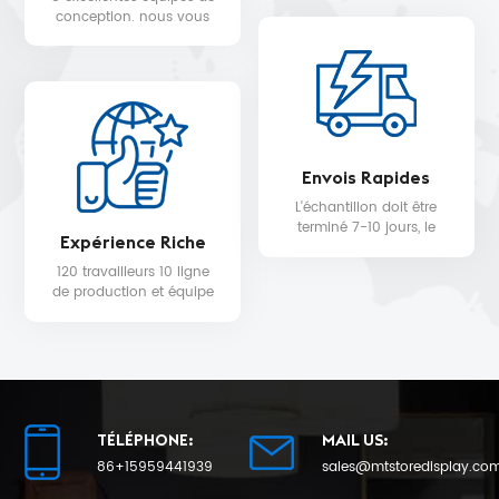
WALMART, MYER, etc.
conception. nous vous
fournissons un service de
conception 3D gratuit.
Envois Rapides
L'échantillon doit être
terminé 7-10 jours, le
Expérience Riche
délai de livraison de la
production en série sera
120 travailleurs 10 ligne
de 25 au plus tôt.
de production et équipe
de contrôle qualité pour
la qualité du produit et la
date de livraison.
TÉLÉPHONE:
MAIL US:
86+15959441939
sales@mtstoredisplay.co