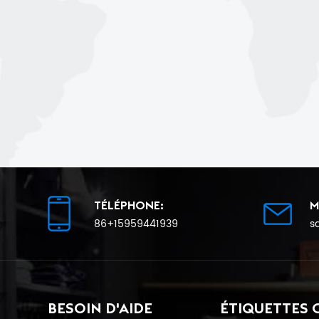
TÉLÉPHONE:
M
86+15959441939
s
BESOIN D'AIDE
ÉTIQUETTES 