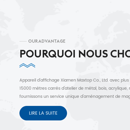
OUR ADVANTAGE
POURQUOI NOUS CHO
Appareil d'affichage Xiamen Maxtop Co., Ltd. avec plus
15000 mètres carrés d'atelier de métal, bois, acrylique,
fournissons un service unique d'aménagement de ma
à des clients de plus de 30 pays. Conception 3D gratuit
expédition rapide et service après-vente sans soucis.
LIRE LA SUITE