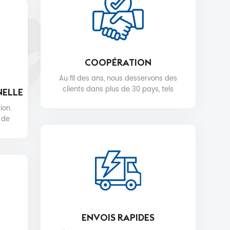
COOPÉRATION
Au fil des ans, nous desservons des
clients dans plus de 30 pays, tels
NELLE
que Nike, H&M, STARBUCKS, DIOR,
ion.
WALMART, MYER, etc.
 de
ENVOIS RAPIDES