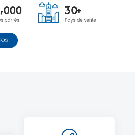
,
0
0
0
3
0
+
es carrés
Pays de vente
POS