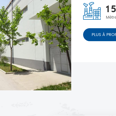
1
5
Mètr
PLUS À PRO