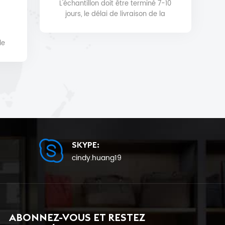
L'échantillon doit être terminé 7-10
jours, le délai de livraison de la
production en série sera de 25 au
plus tôt.
le
t et
SKYPE:
cindy.huang19
ABONNEZ-VOUS ET RESTEZ