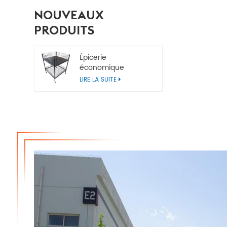
NOUVEAUX
PRODUITS
Épicerie
économique
Poubelles de vente
LIRE LA SUITE
au détail en métal