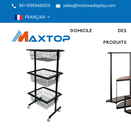
86+15959441939
sales@mtstoredisplay.com
FRANÇAIS
DOMICILE
DES
PRODUITS