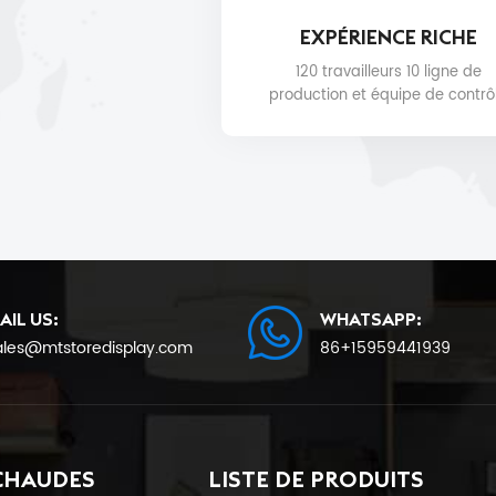
EXPÉRIENCE RICHE
120 travailleurs 10 ligne de
production et équipe de contrô
qualité pour la qualité du produi
la date de livraison.
AIL US:
WHATSAPP:
ales@mtstoredisplay.com
86+15959441939
CHAUDES
LISTE DE PRODUITS