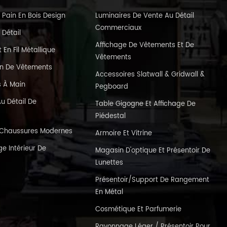
 Pain En Bois Design
Luminaires De Vente Au Détail
Commerciaux
 Détail
Affichage De Vêtements Et De
En Fil Métallique
Vêtements
in De Vêtements
Accessoires Slatwall & Gridwall &
s À Main
Pegboard
u Détail De
Table Gigogne Et Affichage De
Piédestal
e Chaussures Modernes
Armoire Et Vitrine
e Intérieur De
Magasin D'optique Et Présentoir De
Lunettes
Présentoir/support De Rangement
En Métal
Cosmétique Et Parfumerie
Rayonnage Léger / Présentoir Pour